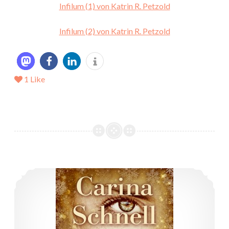
Infilum (1) von Katrin R. Petzold
Infilum (2) von Katrin R. Petzold
1
Like
*Rezension -> Die Magierin (Magische Leidenschaft 2) von Carina Schnell