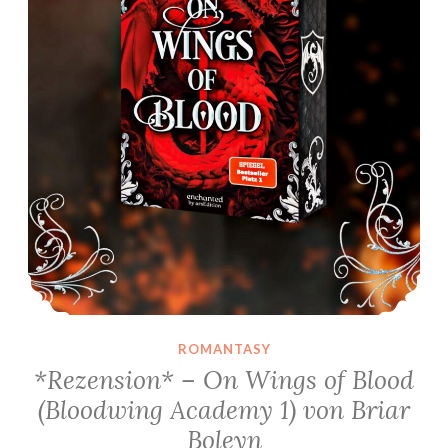
ROMANTASY
*Rezension* – On Wings of Blood
(Bloodwing Academy 1) von Briar
Boleyn