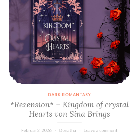
DARK ROMANTASY
*Rezension* – Kingdom of crystal
Hearts von Sina Brings
Februar 2, 2026
Donatha
Leave a comment