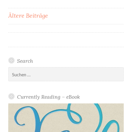
Beitragsnavigation
Ältere Beiträge
Search
Suchen
nach:
Currently Reading – eBook