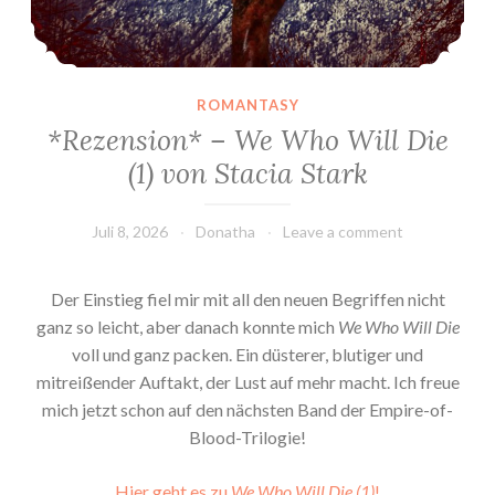
ROMANTASY
*Rezension* – We Who Will Die
(1) von Stacia Stark
Juli 8, 2026
Donatha
Leave a comment
Der Einstieg fiel mir mit all den neuen Begriffen nicht
ganz so leicht, aber danach konnte mich
We Who Will Die
voll und ganz packen. Ein düsterer, blutiger und
mitreißender Auftakt, der Lust auf mehr macht. Ich freue
mich jetzt schon auf den nächsten Band der Empire-of-
Blood-Trilogie!
Hier geht es zu
We Who Will Die (1)
!