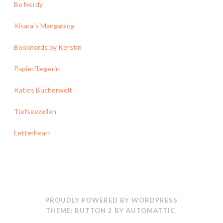
Be Nerdy
Kisara´s Mangablog
Booknerds by Kerstin
Papierfliegerin
Katies Bücherwelt
Tiefseezeilen
Letterheart
PROUDLY POWERED BY WORDPRESS
THEME: BUTTON 2 BY
AUTOMATTIC
.