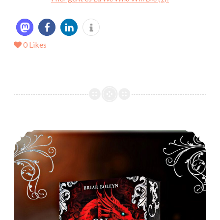
0
Likes
*Rezension* – On Wings of Blood (Bloodwing Academy 1) von Briar Boleyn