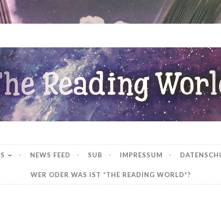
ng World
WS
NEWS FEED
SUB
IMPRESSUM
DATENSCH
WER ODER WAS IST *THE READING WORLD*?