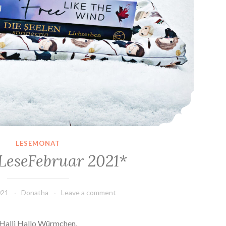
LESEMONAT
LeseFebruar 2021*
021
Donatha
Leave a comment
Halli Hallo Würmchen,