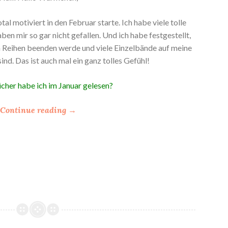
otal motiviert in den Februar starte. Ich habe viele tolle
en mir so gar nicht gefallen. Und ich habe festgestellt,
h Reihen beenden werde und viele Einzelbände auf meine
ind. Das ist auch mal ein ganz tolles Gefühl!
her habe ich im Januar gelesen?
“
Continue reading
→
*
M
e
i
n
L
e
s
e