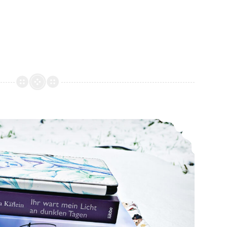
*Mein LeseFebruar 2021*