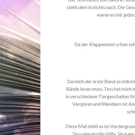
steht dem in nichts nach. Die Ge
waren es mir jedoc
Da der Klappentext schon sehr 
Da mich der erste Band so mitreiß
Bände lesen muss. Tess hat mich m
in verschiedene Tiergeschalten fi
Vampiren und Wandlern ist Ans
sch
Diese Mal steht es im Vordergrund
Tess eine große Hilfe. Sie kan