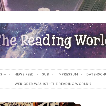
ng World
WS
NEWS FEED
SUB
IMPRESSUM
DATENSCH
WER ODER WAS IST *THE READING WORLD*?
*Rezension* -> Die Seelenspringerin – Machtspiele (2) von Sandra Florean