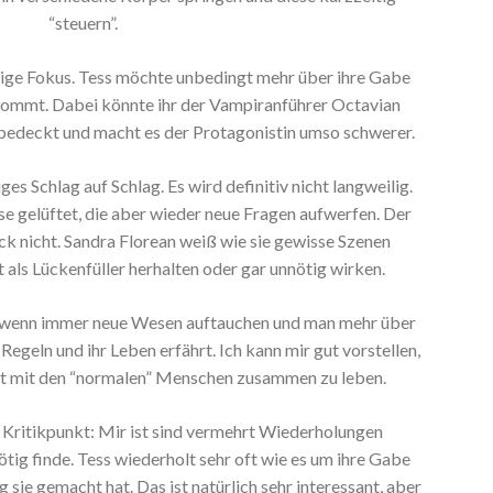
“steuern”.
inzige Fokus. Tess möchte unbedingt mehr über ihre Gabe
kommt. Dabei könnte ihr der Vampiranführer Octavian
r bedeckt und macht es der Protagonistin umso schwerer.
es Schlag auf Schlag. Es wird definitiv nicht langweilig.
 gelüftet, die aber wieder neue Fragen aufwerfen. Der
ück nicht. Sandra Florean weiß wie sie gewisse Szenen
 als Lückenfüller herhalten oder gar unnötig wirken.
, wenn immer neue Wesen auftauchen und man mehr über
Regeln und ihr Leben erfährt. Ich kann mir gut vorstellen,
ist mit den “normalen” Menschen zusammen zu leben.
 Kritikpunkt: Mir ist sind vermehrt Wiederholungen
nötig finde. Tess wiederholt sehr oft wie es um ihre Gabe
 sie gemacht hat. Das ist natürlich sehr interessant, aber