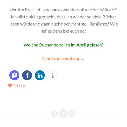
der April verlief ja genauso wundervoll wie der März ^^
Ich hätte nicht gedacht, dass ich wieder so viele Bücher
lesen würde und dann auch noch richtige Highlights! Wie
lief es denn bei euch so?
Welche Bücher habe ich im April gelesen?
“
Continue reading
→
*
M
e
1
Like
i
n
L
e
s
e