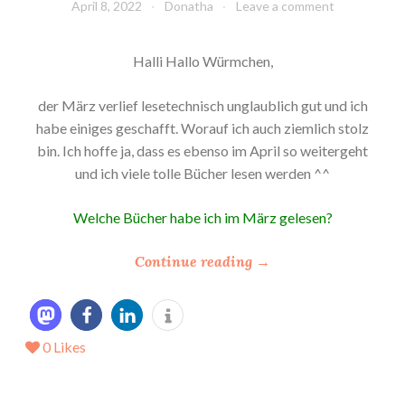
April 8, 2022
Donatha
Leave a comment
Halli Hallo Würmchen,
der März verlief lesetechnisch unglaublich gut und ich
habe einiges geschafft. Worauf ich auch ziemlich stolz
bin. Ich hoffe ja, dass es ebenso im April so weitergeht
und ich viele tolle Bücher lesen werden ^^
Welche Bücher habe ich im März gelesen?
“
Continue reading
→
*
M
e
0
Likes
i
n
L