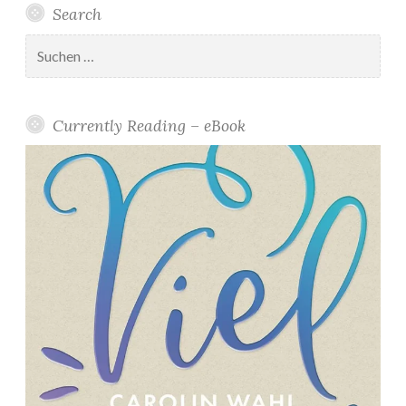
Search
2
2
Suchen
*
nach:
”
Currently Reading – eBook