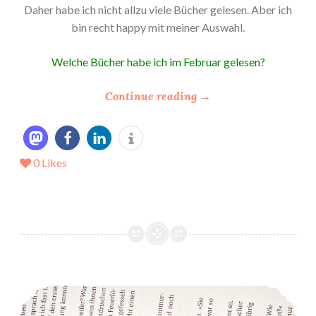
Daher habe ich nicht allzu viele Bücher gelesen. Aber ich
bin recht happy mit meiner Auswahl.
Welche Bücher habe ich im Februar gelesen?
“
Continue reading
→
*
M
e
0
Likes
i
n
L
e
s
e
M
*Mein LeseFebruar 2022*
ä
r