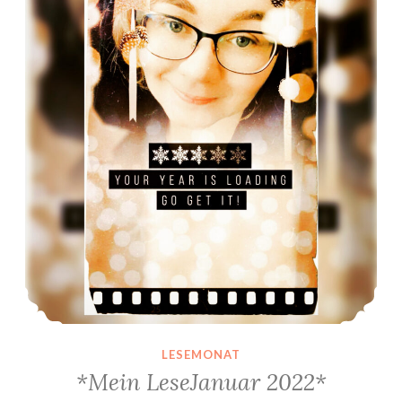
r
2
0
2
2
*
”
LESEMONAT
*Mein LeseJanuar 2022*