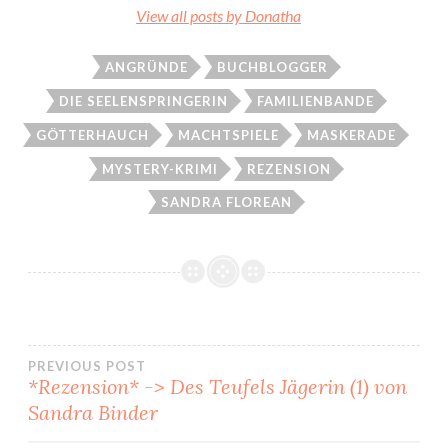
View all posts by Donatha
ANGRÜNDE
BUCHBLOGGER
DIE SEELENSPRINGERIN
FAMILIENBANDE
GÖTTERHAUCH
MACHTSPIELE
MASKERADE
MYSTERY-KRIMI
REZENSION
SANDRA FLOREAN
Beitragsnavigation
PREVIOUS POST
*Rezension* -> Des Teufels Jägerin (1) von
Sandra Binder