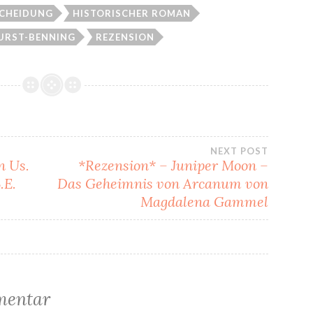
SCHEIDUNG
HISTORISCHER ROMAN
URST-BENNING
REZENSION
gation
NEXT POST
n Us.
*Rezension* – Juniper Moon –
.E.
Das Geheimnis von Arcanum von
Magdalena Gammel
mentar