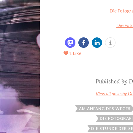
Die Fotogra
Die Foto
1
Like
Published by
D
View all posts by D
AM ANFANG DES WEGES
DIE FOTOGRAF
DIE STUNDE DER 