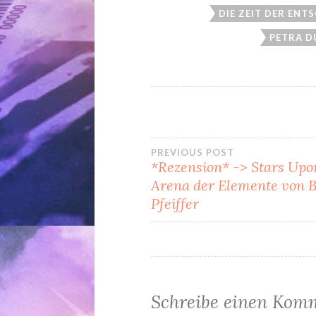
DIE ZEIT DER ENT
PETRA D
Beitragsnavi
PREVIOUS POST
*Rezension* -> Stars Upo
Arena der Elemente von B
Pfeiffer
Schreibe einen Kom