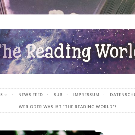
ng World
WS
NEWS FEED
SUB
IMPRESSUM
DATENSCH
WER ODER WAS IST *THE READING WORLD*?
Die Fotografinnen – Saga (1-5) von Petra Durst-Benning