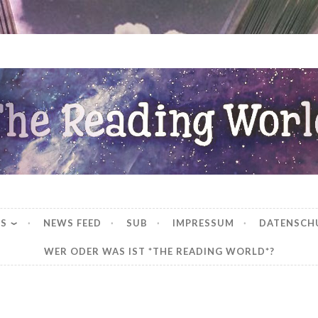
ng World
WS
NEWS FEED
SUB
IMPRESSUM
DATENSCH
WER ODER WAS IST *THE READING WORLD*?