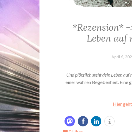
*Rezension* ->
Leben auf 
April 6, 20
Und plötzlich steht dein Leben auf n
einer wahren Begebenheit. Eine 
Hier geht
0
Likes