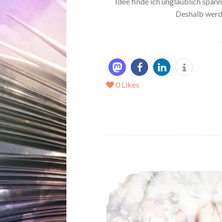
Idee finde ich unglaublich spann
Deshalb werde
0
Likes