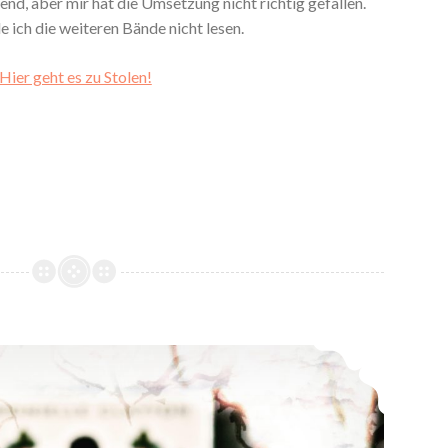
end, aber mir hat die Umsetzung nicht richtig gefallen.
 ich die weiteren Bände nicht lesen.
Hier geht es zu Stolen!
*Rezension* -> The Belles (1-2) von Dhonielle Clayton