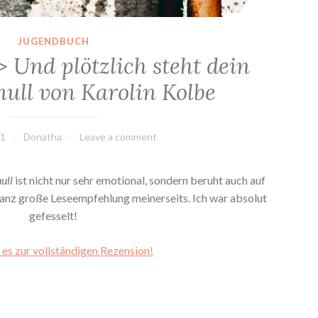
JUGENDBUCH
 Und plötzlich steht dein
null von Karolin Kolbe
21
Donatha
Leave a comment
ull
ist nicht nur sehr emotional, sondern beruht auch auf
ganz große Leseempfehlung meinerseits. Ich war absolut
gefesselt!
 es zur vollständigen Rezension!