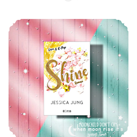
*Rezension* -> Shine – Love & K-Pop (1) von Jessica Jung