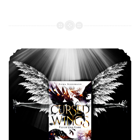
*Rezension* -> Cursed Wings – Fluch und Gabe von Anika Ackermann