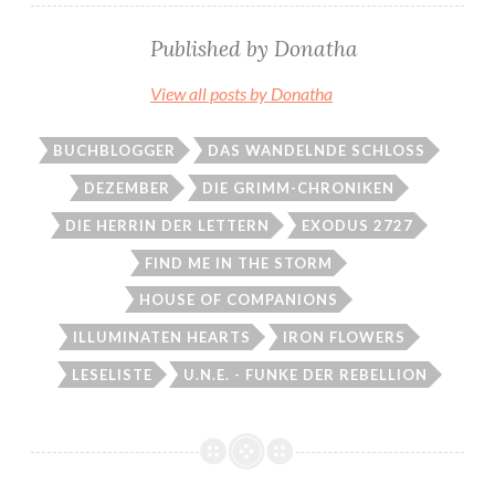
Published by
Donatha
View all posts by Donatha
BUCHBLOGGER
DAS WANDELNDE SCHLOSS
DEZEMBER
DIE GRIMM-CHRONIKEN
DIE HERRIN DER LETTERN
EXODUS 2727
FIND ME IN THE STORM
HOUSE OF COMPANIONS
ILLUMINATEN HEARTS
IRON FLOWERS
LESELISTE
U.N.E. - FUNKE DER REBELLION