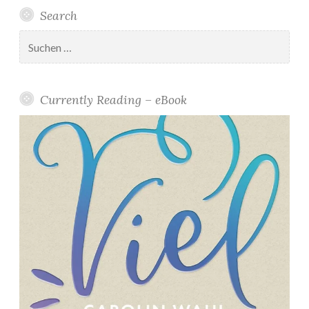
z
Search
e
m
Suchen
nach:
b
e
r
Currently Reading – eBook
2
0
1
9
*
”