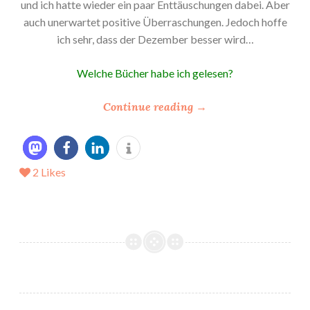
und ich hatte wieder ein paar Enttäuschungen dabei. Aber
auch unerwartet positive Überraschungen. Jedoch hoffe
ich sehr, dass der Dezember besser wird…
Welche Bücher habe ich gelesen?
“
Continue reading
→
*
M
e
2
Likes
i
n
L
e
s
e
D
e