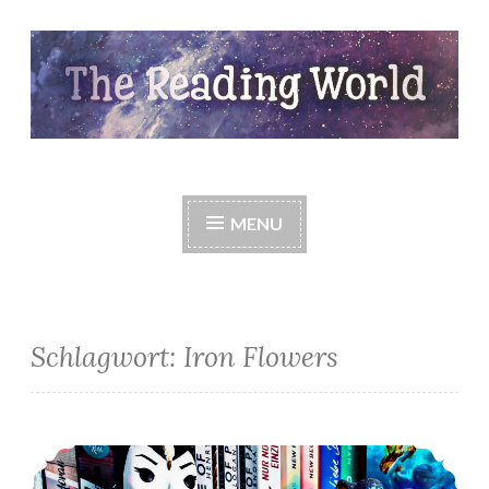
Skip
to
content
The Reading World
MENU
Schlagwort:
Iron Flowers
*Mein LeseDezember 2019*