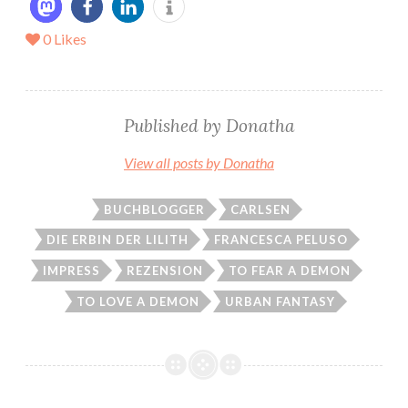
0
Likes
Published by
Donatha
View all posts by Donatha
BUCHBLOGGER
CARLSEN
DIE ERBIN DER LILITH
FRANCESCA PELUSO
IMPRESS
REZENSION
TO FEAR A DEMON
TO LOVE A DEMON
URBAN FANTASY