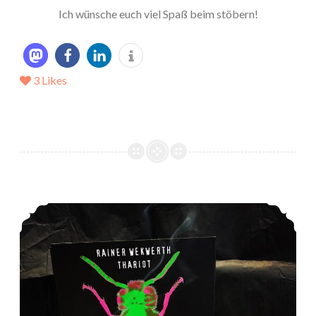
Ich wünsche euch viel Spaß beim stöbern!
3
Likes
*Rezension* -> Pheromon von Rainer Wekwerth und Thariot