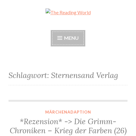
Skip
to
The Reading World
content
MENU
Schlagwort:
Sternensand Verlag
*Rezension* -> Die Grimm-Chroniken – Krieg der Farben (26) von Maya Shepherd
MÄRCHENADAPTION
*Rezension* -> Die Grimm-
Chroniken – Krieg der Farben (26)