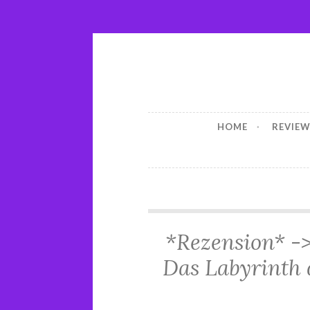
Skip
to
The Readi
content
HOME
REVIE
*Rezension* -
Das Labyrinth 