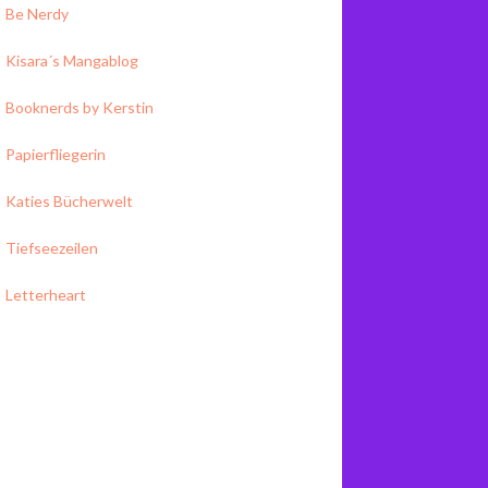
Be Nerdy
Kisara´s Mangablog
Booknerds by Kerstin
Papierfliegerin
Katies Bücherwelt
Tiefseezeilen
Letterheart