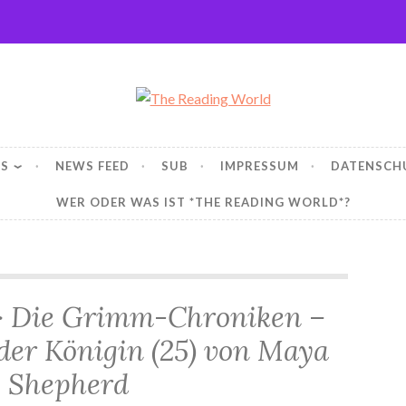
ng World
WS
NEWS FEED
SUB
IMPRESSUM
DATENSCH
WER ODER WAS IST *THE READING WORLD*?
*Rezension* -> Die Grimm-Chroniken – Das Labyrinth der Königin (25) von Maya Shepherd
> Die Grimm-Chroniken –
der Königin (25) von Maya
Shepherd