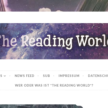
ng World
WS
NEWS FEED
SUB
IMPRESSUM
DATENSCH
WER ODER WAS IST *THE READING WORLD*?
*Rezension* -> Die Grimm-Chroniken – Der Märchenschreiber (22) von Maya Shepherd