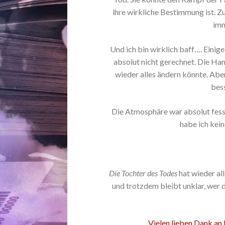
ihre wirkliche Bestimmung ist. Z
imm
Und ich bin wirklich baff…. Einig
absolut nicht gerechnet. Die H
wieder alles ändern könnte. Abe
bes
Die Atmosphäre war absolut fess
habe ich kei
Die Tochter des Todes
hat wieder al
und trotzdem bleibt unklar, wer 
Vielen lieben Dank an