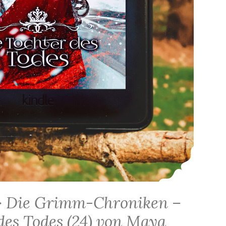
> Die Grimm-Chroniken –
des Todes (24) von Maya