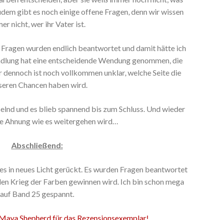
udem gibt es noch einige offene Fragen, denn wir wissen
er nicht, wer ihr Vater ist.
e Fragen wurden endlich beantwortet und damit hätte ich
andlung hat eine entscheidende Wendung genommen, die
r dennoch ist noch vollkommen unklar, welche Seite die
seren Chancen haben wird.
elnd und es blieb spannend bis zum Schluss. Und wieder
ne Ahnung wie es weitergehen wird…
Abschließend:
les in neues Licht gerückt. Es wurden Fragen beantwortet
den Krieg der Farben gewinnen wird. Ich bin schon mega
auf Band 25 gespannt.
 Maya Shepherd für das Rezensionsexemplar!