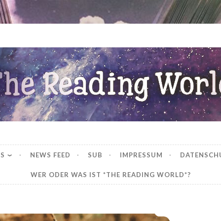
ng World
WS
NEWS FEED
SUB
IMPRESSUM
DATENSCH
WER ODER WAS IST *THE READING WORLD*?
*Rezension* -> Die Grimm-Chroniken – Die Tochter des Todes (24) von Maya Shepherd