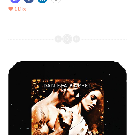
1
Like
*Rezension* ->Perfect Opposites – Lynne und Lex von Daniela Kappel