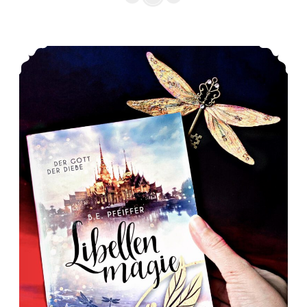
*Rezension* -> Libellenmagie: Der Gott der Diebe Band 1 von B. E. Pfeiffer