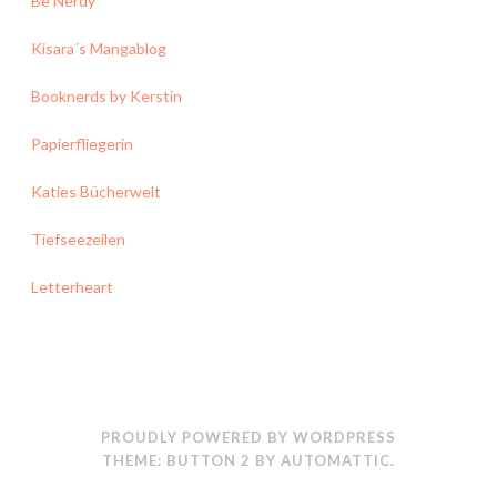
Be Nerdy
Kisara´s Mangablog
Booknerds by Kerstin
Papierfliegerin
Katies Bücherwelt
Tiefseezeilen
Letterheart
PROUDLY POWERED BY WORDPRESS
THEME: BUTTON 2 BY
AUTOMATTIC
.