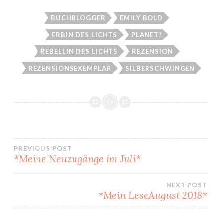
BUCHBLOGGER
EMILY BOLD
ERBIN DES LICHTS
PLANET!
REBELLIN DES LICHTS
REZENSION
REZENSIONSEXEMPLAR
SILBERSCHWINGEN
Beitragsnavigation
PREVIOUS POST
*Meine Neuzugänge im Juli*
NEXT POST
*Mein LeseAugust 2018*