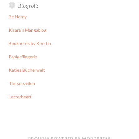
Blogroll:
Be Nerdy
Kisara´s Mangablog
Booknerds by Kerstin
Papierfliegerin
Katies Bücherwelt
Tiefseezeilen
Letterheart
PROUDLY POWERED BY WORDPRESS