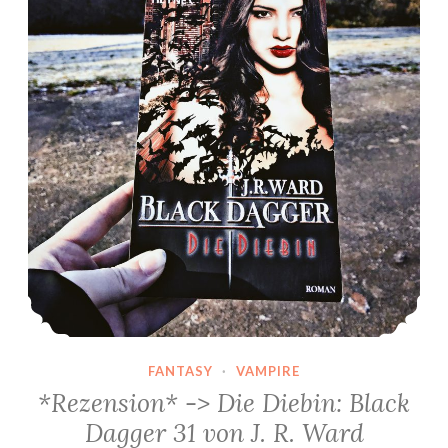
FANTASY
·
VAMPIRE
*Rezension* -> Die Diebin: Black
Dagger 31 von J. R. Ward