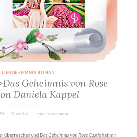
ILIENGEHEIMNIS ROMAN
>Das Geheimnis von Rose
von Daniela Kappel
20
Donatha
Leave a comment
er überraschen und
Das Geheimnis von Rose Castle
hat mir