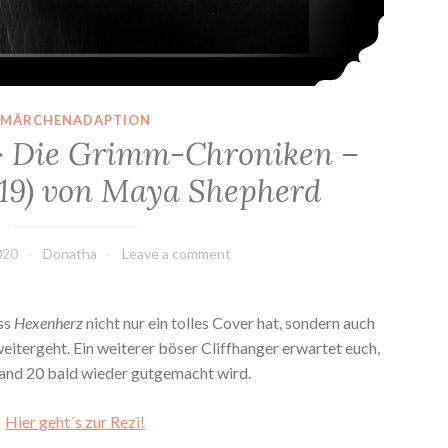
MÄRCHENADAPTION
> Die Grimm-Chroniken –
19) von Maya Shepherd
020
Donatha
Leave a comment
ss
Hexenherz
nicht nur ein tolles Cover hat, sondern auch
itergeht. Ein weiterer böser Cliffhanger erwartet euch,
Band 20 bald wieder gutgemacht wird.
Hier geht´s zur Rezi!