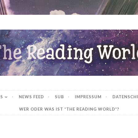
ng World
WS
NEWS FEED
SUB
IMPRESSUM
DATENSCH
WER ODER WAS IST *THE READING WORLD*?