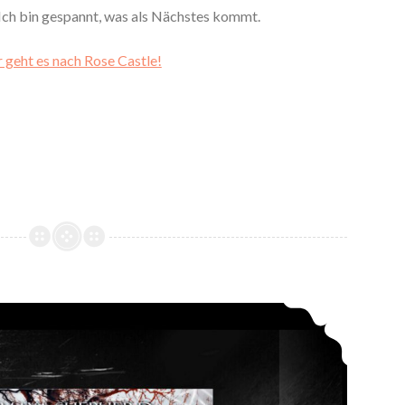
. Ich bin gespannt, was als Nächstes kommt.
 geht es nach Rose Castle!
*Rezension* -> Die Grimm-Chroniken – Hexenherz (19) von Maya Shepherd