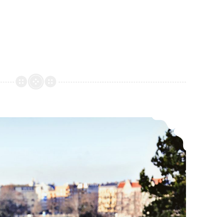
*Rezension* -> Die Diebin: Black Dagger 31 von J. R. Ward