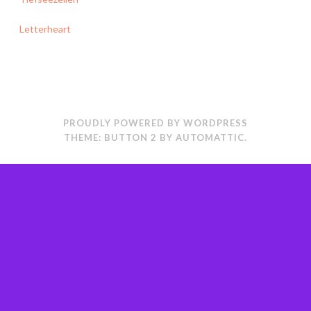
Letterheart
PROUDLY POWERED BY WORDPRESS
THEME: BUTTON 2 BY
AUTOMATTIC
.