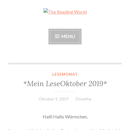
Skip
to
The Reading World
content
MENU
*Mein LeseOktober 2019*
LESEMONAT
*Mein LeseOktober 2019*
Oktober 1, 2019
Donatha
Halli Hallo Würmchen,