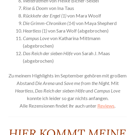
Weiteratmen
von Heike Bicher-Seidel
Rise & Doom
von Ina Taus
Rückkehr der Engel (1)
von Mara Woolf
Die Grimm-Chroniken (14)
von Maya Shepherd
Heartless (1)
von Sara Wolf (abgebrochen)
Campus Love
von Katharina Mittmann
(abgebrochen)
Das Reich der sieben Höfe
von Sarah J. Maas
(abgebrochen)
Zu meinem Highlights im September gehören mit großem
Abstand
Die Arena
und
Save me from the Night
. Mit
Heartless
,
Das Reich der sieben Höfe
und
Campus Love
konnte ich leider so gar nichts anfangen.
Alle Rezensionen findet ihr auch unter
Reviews
.
HIER KOMMT MEINE