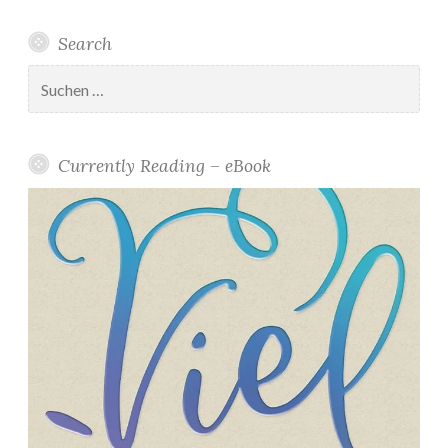
k
t
Search
o
b
Suchen
nach:
e
r
2
Currently Reading – eBook
0
1
9
*
”