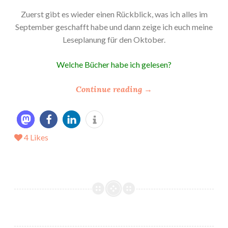
Zuerst gibt es wieder einen Rückblick, was ich alles im
September geschafft habe und dann zeige ich euch meine
Leseplanung für den Oktober.
Welche Bücher habe ich gelesen?
“
Continue reading
→
*
M
e
4
Likes
i
n
L
e
s
e
O