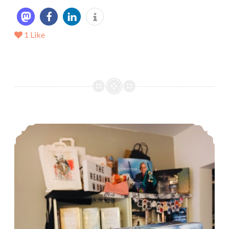
1
Like
*Mein LeseJuni 2018*