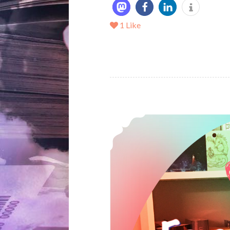
1
Like