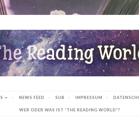
ng World
WS
NEWS FEED
SUB
IMPRESSUM
DATENSCH
WER ODER WAS IST *THE READING WORLD*?