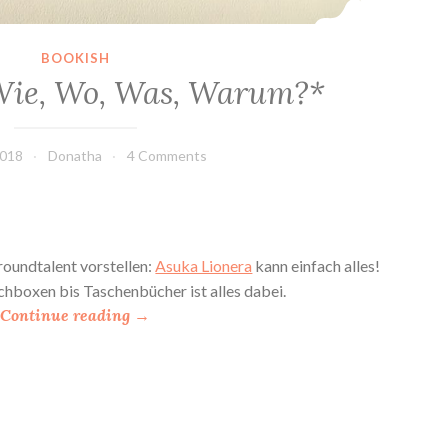
BOOKISH
Wie, Wo, Was, Warum?*
2018
Donatha
4 Comments
roundtalent vorstellen:
Asuka Lionera
kann einfach alles!
chboxen bis Taschenbücher ist alles dabei.
“
Continue reading
→
*
B
o
o
k