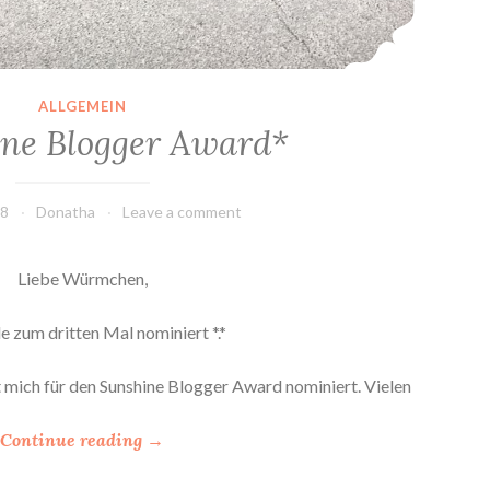
ALLGEMEIN
ne Blogger Award*
18
Donatha
Leave a comment
Liebe Würmchen,
e zum dritten Mal nominiert *.*
 mich für den Sunshine Blogger Award nominiert. Vielen
“
Continue reading
→
*