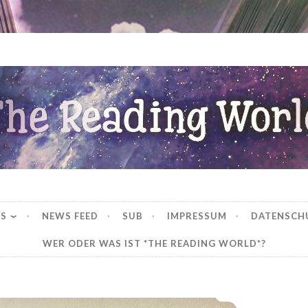
ng World
WS
NEWS FEED
SUB
IMPRESSUM
DATENSCH
WER ODER WAS IST *THE READING WORLD*?
*Bookish – Wie, Wo, Was, Warum?*