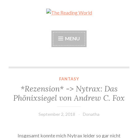
Skip
to
The Reading World
content
MENU
*Rezension* -> Nytrax: Das Phönixsiegel von Andrew C. Fox
FANTASY
*Rezension* -> Nytrax: Das
Phönixsiegel von Andrew C. Fox
September 2, 2018
Donatha
Insgesamt konnte mich Nytrax leider so gar nicht