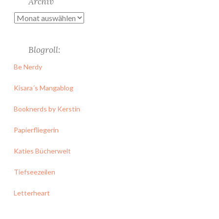
Archiv
Archiv
Blogroll:
Be Nerdy
Kisara´s Mangablog
Booknerds by Kerstin
Papierfliegerin
Katies Bücherwelt
Tiefseezeilen
Letterheart