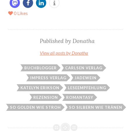
0
Likes
Published by
Donatha
View all posts by Donatha
BUCHBLOGGER
CARLSEN VERLAG
IMPRESS VERLAG
JADEWEIN
KATELYN ERIKSON
LESEEMPFEHLUNG
REZENSION
ROMANTASY
SO GOLDEN WIE STROH
SO SILBERN WIE TRÄNEN