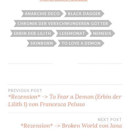
ANARCHIE DECO
BLACK DAGGER
CHRONIK DER VERSCHWUNDEREN GÖTTER
ERBIN DER LILITH
LESEMONAT
NEMESIS
SKINBORN
TO LOVE A DEMON
Beitragsnavigation
PREVIOUS POST
*Rezension* -> To Fear a Demon (Erbin der
Lilith 1) von Francesca Peluso
NEXT POST
*Rezension* -> Broken World von Jana