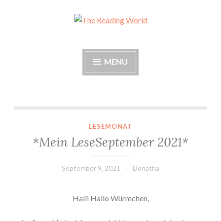
Skip
to
The Reading World
content
MENU
*Mein LeseSeptember 2021*
LESEMONAT
*Mein LeseSeptember 2021*
September 9, 2021
Donatha
Halli Hallo Würmchen,