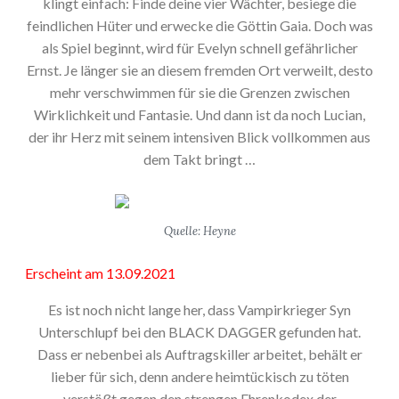
klingt einfach: Finde deine vier Wächter, besiege die
feindlichen Hüter und erwecke die Göttin Gaia. Doch was
als Spiel beginnt, wird für Evelyn schnell gefährlicher
Ernst. Je länger sie an diesem fremden Ort verweilt, desto
mehr verschwimmen für sie die Grenzen zwischen
Wirklichkeit und Fantasie. Und dann ist da noch Lucian,
der ihr Herz mit seinem intensiven Blick vollkommen aus
dem Takt bringt …
Quelle: Heyne
Erscheint am 13.09.2021
Es ist noch nicht lange her, dass Vampirkrieger Syn
Unterschlupf bei den BLACK DAGGER gefunden hat.
Dass er nebenbei als Auftragskiller arbeitet, behält er
lieber für sich, denn andere heimtückisch zu töten
verstößt gegen den strengen Ehrenkodex der