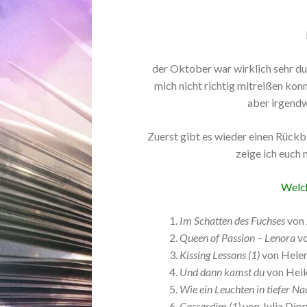
der Oktober war wirklich sehr du
mich nicht richtig mitreißen kon
aber irgendwi
Zuerst gibt es wieder einen Rückb
zeige ich euch
Welch
Im Schatten des Fuchses
von 
Queen of Passion – Lenora
v
Kissing Lessons (1)
von Hele
Und dann kamst du
von Heik
Wie ein Leuchten in tiefer Na
Cassardim (1)
von Julia Dip