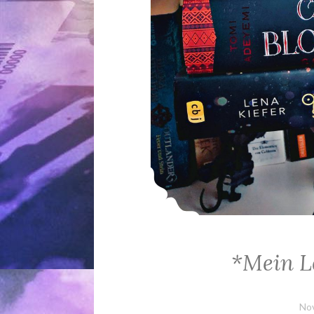
*Mein L
No