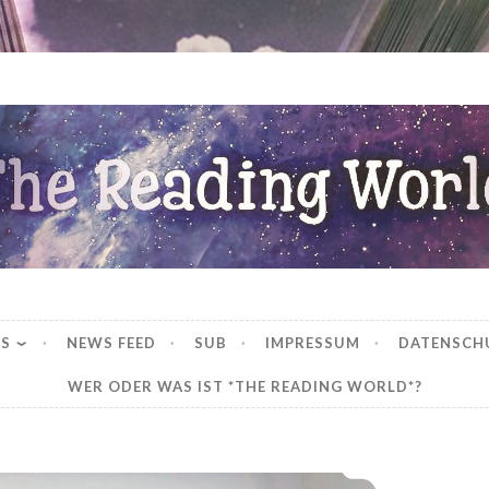
ng World
WS
NEWS FEED
SUB
IMPRESSUM
DATENSCH
WER ODER WAS IST *THE READING WORLD*?
*Mein LeseNovember 2019*