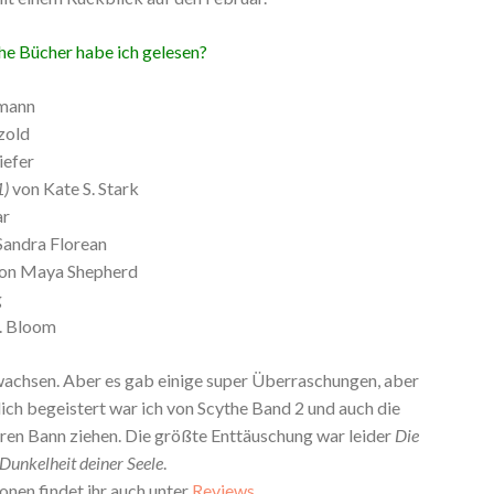
e Bücher habe ich gelesen?
rmann
zold
iefer
1)
von Kate S. Stark
ar
Sandra Florean
on Maya Shepherd
g
K. Bloom
wachsen. Aber es gab einige super Überraschungen, aber
ch begeistert war ich von Scythe Band 2 und auch die
hren Bann ziehen. Die größte Enttäuschung war leider
Die
Dunkelheit deiner Seele
.
onen findet ihr auch unter
Reviews
.