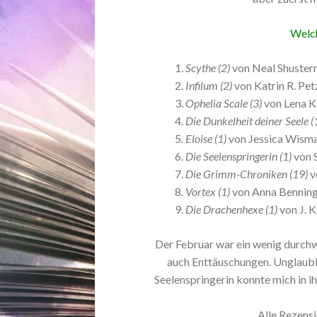
Welch
Scythe (2)
von Neal Shuste
Infilum (2)
von Katrin R. Pet
Ophelia Scale (3)
von Lena K
Die Dunkelheit deiner Seele (
Eloise (1)
von Jessica Wism
Die Seelenspringerin (1)
von 
Die Grimm-Chroniken (19)
v
Vortex (1)
von Anna Bennin
Die Drachenhexe (1)
von J. 
Der Februar war ein wenig durch
auch Enttäuschungen. Unglaubli
Seelenspringerin konnte mich in i
Alle Rezensi