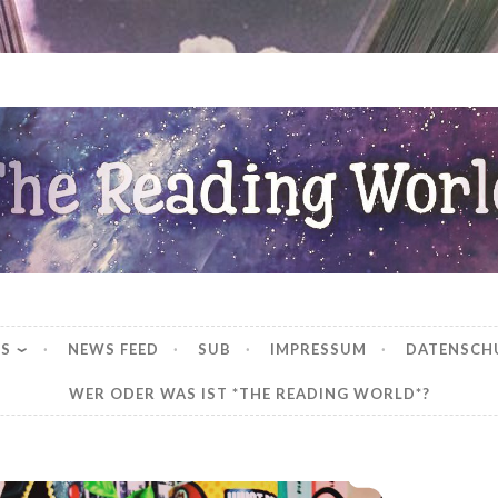
ng World
WS
NEWS FEED
SUB
IMPRESSUM
DATENSCH
WER ODER WAS IST *THE READING WORLD*?
*Mein LeseMärz 2020*