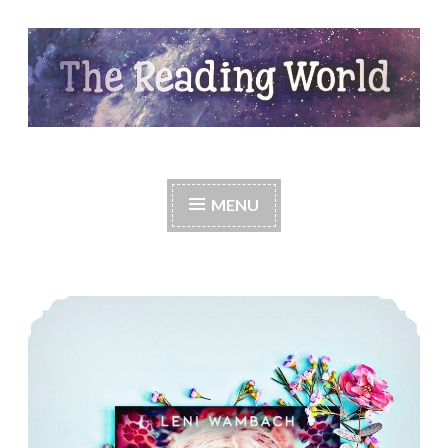
Skip
to
content
The Reading World
MENU
*Rezension* -> Die Jahresprinzessin 1: Blüte der Ewigkeit von Leni Wambach