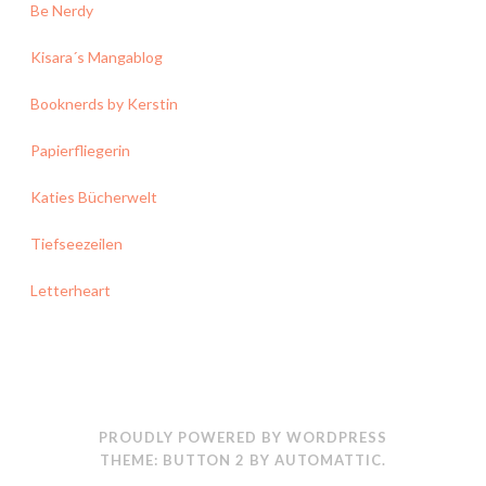
Be Nerdy
Kisara´s Mangablog
Booknerds by Kerstin
Papierfliegerin
Katies Bücherwelt
Tiefseezeilen
Letterheart
PROUDLY POWERED BY WORDPRESS
THEME: BUTTON 2 BY
AUTOMATTIC
.