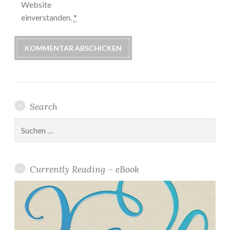
Website
einverstanden.
*
Search
Suchen
nach:
Currently Reading – eBook