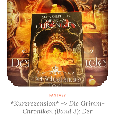
FANTASY
*Kurzrezension* -> Die Grimm-
Chroniken (Band 3): Der