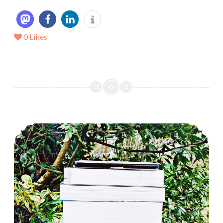
0
Likes
*Mein LeseMärz 2021*