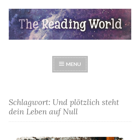
Skip
to
content
The Reading World
MENU
Schlagwort:
Und plötzlich steht
dein Leben auf Null
*Rezension* -> Und plötzlich steht dein Leben auf null von Karolin Kolbe