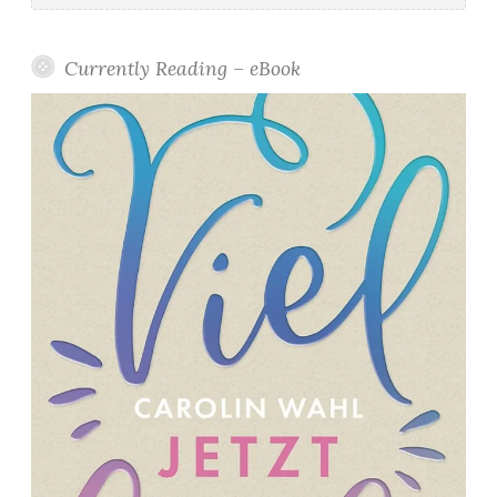
2
1
Currently Reading – eBook
*
”