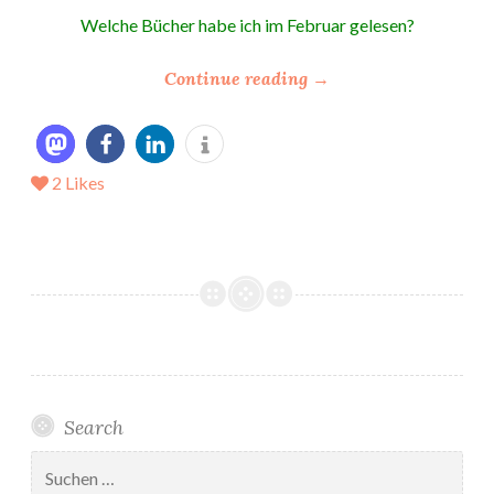
Welche Bücher habe ich im Februar gelesen?
“
Continue reading
→
*
M
e
2
Likes
i
n
L
e
s
e
M
ä
r
Search
z
2
Suchen
nach:
0