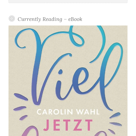
8
*
Currently Reading – eBook
”