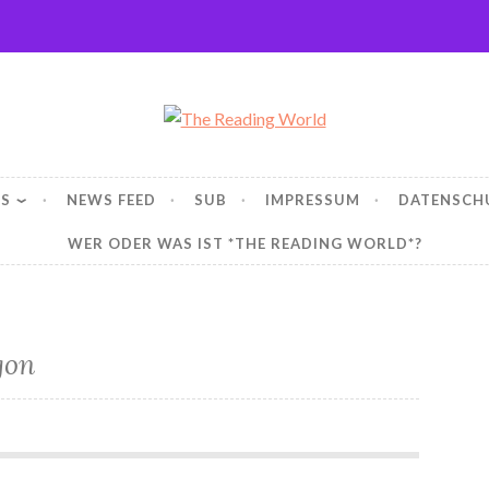
ng World
WS
NEWS FEED
SUB
IMPRESSUM
DATENSCH
WER ODER WAS IST *THE READING WORLD*?
gon
Rezension – Powerless – Das Spiel (1) von Laura Roberts