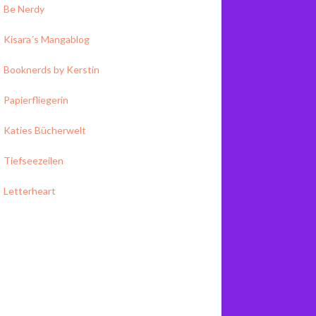
Be Nerdy
Kisara´s Mangablog
Booknerds by Kerstin
Papierfliegerin
Katies Bücherwelt
Tiefseezeilen
Letterheart