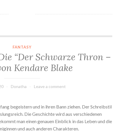
*Rezension* -> Die “Der Schwarze Thron – Saga” von Kendare Blake
FANTASY
Die “Der Schwarze Thron –
von Kendare Blake
20
Donatha
Leave a comment
ng begeistern und in ihren Bann ziehen. Der Schreibstil
slungsreich. Die Geschichte wird aus verschiedenen
ekommt man einen genauen Einblick in das Leben und die
iginnen und auch anderen Charakteren.