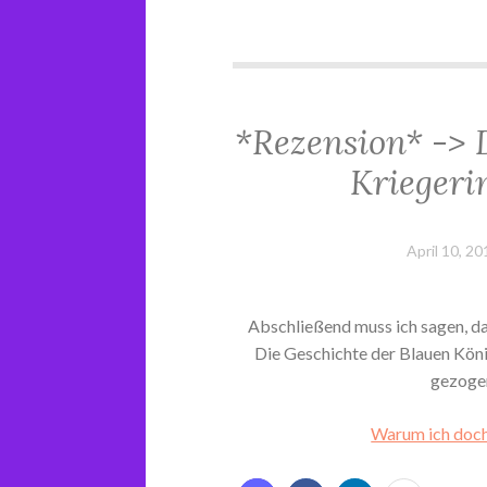
*Rezension* -> 
Kriegeri
April 10, 20
Abschließend muss ich sagen, d
Die Geschichte der Blauen Königi
gezogen
Warum ich doch 