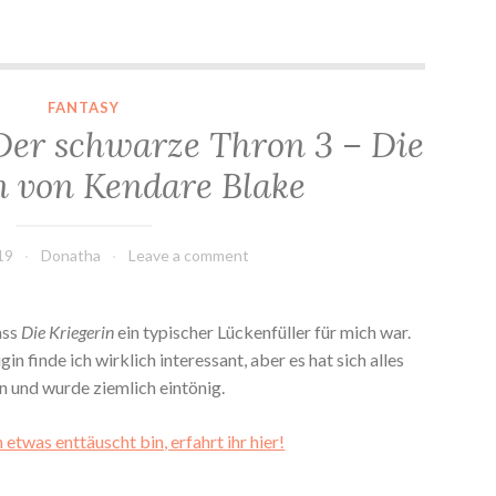
*Rezension* -> Der schwarze Thron 3 – Die Kriegerin von Kendare Blake
FANTASY
Der schwarze Thron 3 – Die
n von Kendare Blake
19
Donatha
Leave a comment
ass
Die Kriegerin
ein typischer Lückenfüller für mich war.
n finde ich wirklich interessant, aber es hat sich alles
 und wurde ziemlich eintönig.
etwas enttäuscht bin, erfahrt ihr hier!