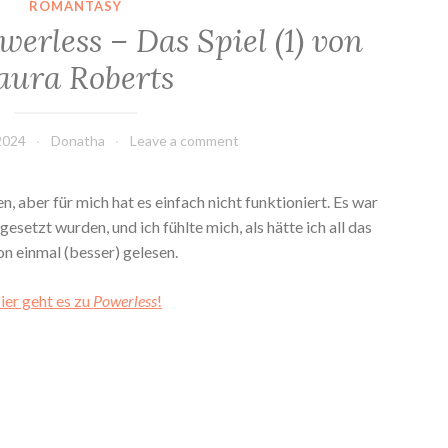
ROMANTASY
erless – Das Spiel (1) von
aura Roberts
2024
Donatha
Leave a comment
en, aber für mich hat es einfach nicht funktioniert. Es war
gesetzt wurden, und ich fühlte mich, als hätte ich all das
on einmal (besser) gelesen.
ier geht es zu
Powerless
!