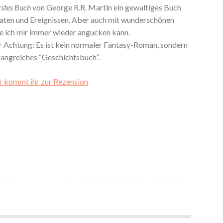
rstes Buch
von George R.R. Martin ein gewaltiges Buch
Daten und Ereignissen. Aber auch mit wunderschönen
die ich mir immer wieder angucken kann.
r Achtung: Es ist kein normaler Fantasy-Roman, sondern
fangreiches “Geschichtsbuch”.
r kommt ihr zur Rezension
*Rezension* -> Palace of Glass von C.E. Bernard