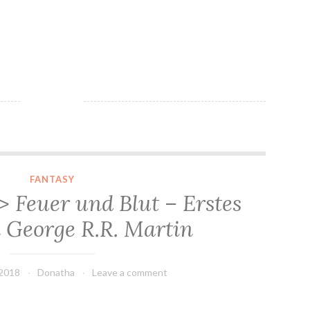
*Rezension* -> Feuer und Blut – Erstes Buch von George R.R. Martin
FANTASY
> Feuer und Blut – Erstes
 George R.R. Martin
 2018
Donatha
Leave a comment