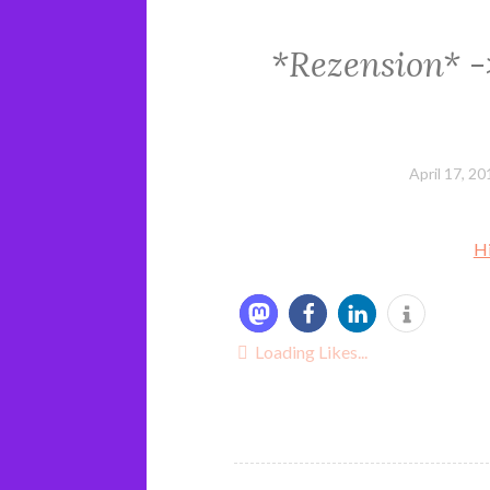
*Rezension* ->
April 17, 20
Hi
Loading Likes...