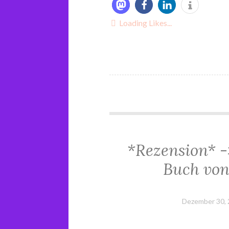
Loading Likes...
*Rezension* -
Buch von
Dezember 30,