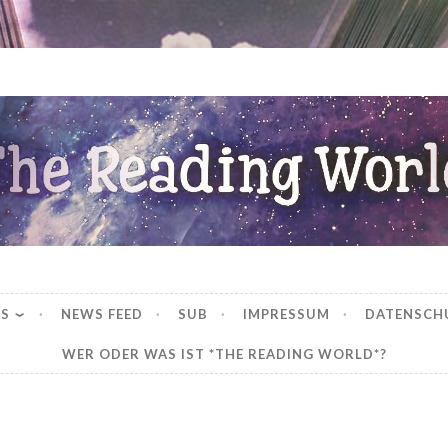
ng World
WS
NEWS FEED
SUB
IMPRESSUM
DATENSCH
WER ODER WAS IST *THE READING WORLD*?