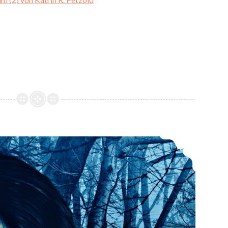
*Rezension* -> Infilum (1) von Katrin R. Petzold