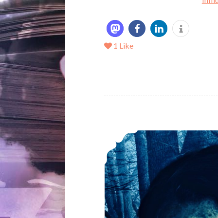
1
Like