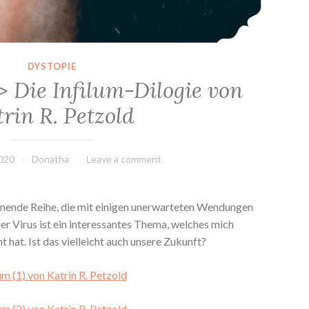
DYSTOPIE
> Die Infilum-Dilogie von
rin R. Petzold
2020
Donatha
Leave a comment
annende Reihe, die mit einigen unerwarteten Wendungen
er Virus ist ein interessantes Thema, welches mich
 hat. Ist das vielleicht auch unsere Zukunft?
um (1) von Katrin R. Petzold
um (2) von Katrin R. Petzold