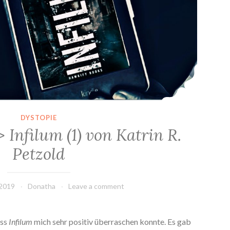
DYSTOPIE
 Infilum (1) von Katrin R.
Petzold
 2019
Donatha
Leave a comment
ass
Infilum
mich sehr positiv überraschen konnte. Es gab