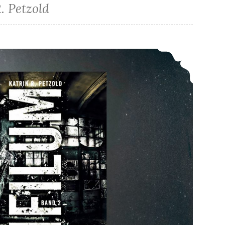
. Petzold
*Rezension* -> Die Infilum-Dilogie von Katrin R. Petzold