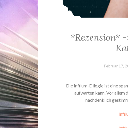
*Rezension* -
Kat
Februar 17, 
Die Infilum-Dilogie ist eine sp
aufwarten kann. Vor allem d
nachdenklich gestimmt
Infil
Infil