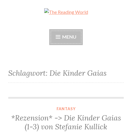
Skip
to
The Reading World
content
MENU
Schlagwort:
Die Kinder Gaias
*Rezension* -> Die Kinder Gaias (1-3) von Stefanie Kullick
FANTASY
*Rezension* -> Die Kinder Gaias
(1-3) von Stefanie Kullick