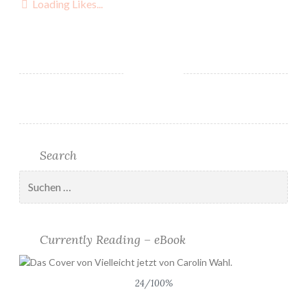
Loading Likes...
i
n
L
e
s
e
S
e
p
Search
t
e
Suchen
nach:
m
b
e
Currently Reading – eBook
r
2
0
24/100%
1