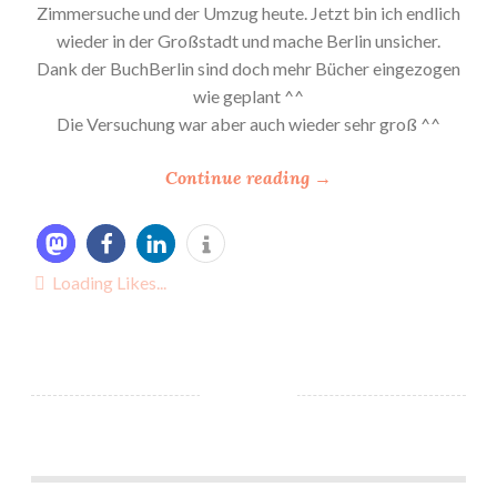
Zimmersuche und der Umzug heute. Jetzt bin ich endlich
wieder in der Großstadt und mache Berlin unsicher.
Dank der BuchBerlin sind doch mehr Bücher eingezogen
wie geplant ^^
Die Versuchung war aber auch wieder sehr groß ^^
“
Continue reading
→
*
M
e
Loading Likes...
i
n
e
N
e
u
z
*Rezension -> Die Kinder Gaias: Verwunschene Wurzeln von Stefanie Kullick
u