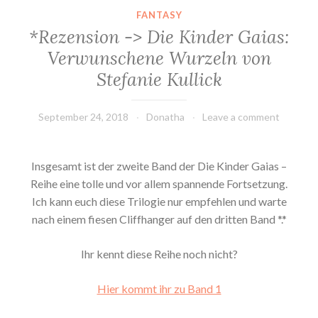
g
FANTASY
ä
*Rezension -> Die Kinder Gaias:
n
Verwunschene Wurzeln von
g
Stefanie Kullick
e
i
m
September 24, 2018
Donatha
Leave a comment
N
o
Insgesamt ist der zweite Band der Die Kinder Gaias –
v
Reihe eine tolle und vor allem spannende Fortsetzung.
e
Ich kann euch diese Trilogie nur empfehlen und warte
m
nach einem fiesen Cliffhanger auf den dritten Band *.*
b
e
Ihr kennt diese Reihe noch nicht?
r
*
Hier kommt ihr zu Band 1
”