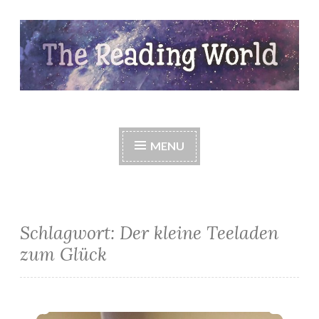
Skip
to
content
The Reading World
MENU
Schlagwort:
Der kleine Teeladen
zum Glück
*Rezension* -> Der kleine Teeladen zum Glück von Manuela Inusa