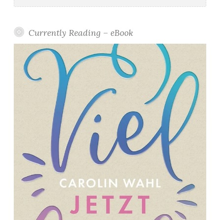
0
1
8
Currently Reading – eBook
*
”