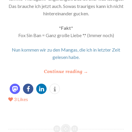
Das brauche ich jetzt auch. Sowas trauriges kann ich nicht
hintereinander gucken.
*Fakt*
Fox Sin Ban = Ganz große Liebe *.* (Immer noch)
Nun kommen wir zu den Mangas, die ich in letzter Zeit
gelesen habe.
“
Continue reading
→
*
M
a
3
Likes
n
g
a
s
–