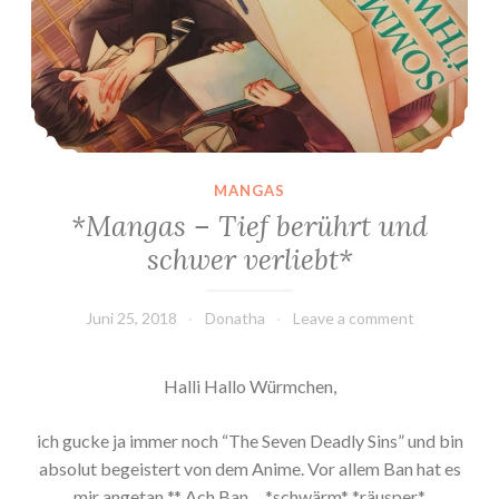
m
a
k
e
s
y
o
MANGAS
u
*Mangas – Tief berührt und
s
schwer verliebt*
t
r
Juni 25, 2018
Donatha
Leave a comment
o
n
g
Halli Hallo Würmchen,
e
r
ich gucke ja immer noch “The Seven Deadly Sins” und bin
*
absolut begeistert von dem Anime. Vor allem Ban hat es
”
mir angetan *.* Ach Ban… *schwärm* *räusper*