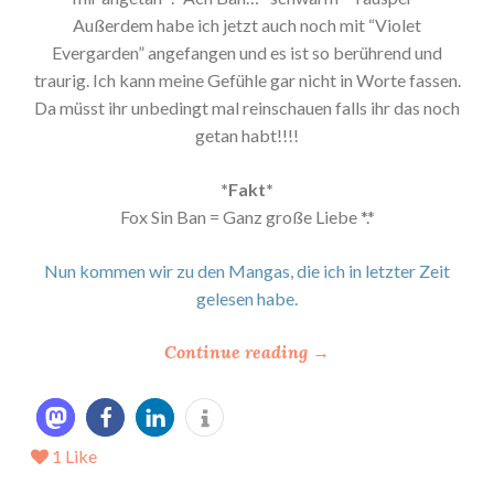
Außerdem habe ich jetzt auch noch mit “Violet
Evergarden” angefangen und es ist so berührend und
traurig. Ich kann meine Gefühle gar nicht in Worte fassen.
Da müsst ihr unbedingt mal reinschauen falls ihr das noch
getan habt!!!!
*Fakt*
Fox Sin Ban = Ganz große Liebe *.*
Nun kommen wir zu den Mangas, die ich in letzter Zeit
gelesen habe.
“
Continue reading
→
*
M
a
1
Like
n
g