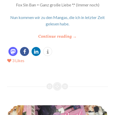
Fox Sin Ban = Ganz große Liebe *.* (Immer noch)
Nun kommen wir zu den Mangas, die ich in letzter Zeit
gelesen habe.
“
Continue reading
→
*
M
a
3
Likes
n
g
a
s
–
L
a
*Mangas – What doesn’t kill you makes you stronger*
n
g