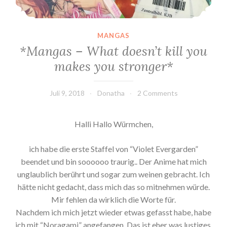
l
e
r
MANGAS
*
*Mangas – What doesn’t kill you
”
makes you stronger*
Juli 9, 2018
Donatha
2 Comments
Halli Hallo Würmchen,
ich habe die erste Staffel von “Violet Evergarden”
beendet und bin soooooo traurig.. Der Anime hat mich
unglaublich berührt und sogar zum weinen gebracht. Ich
hätte nicht gedacht, dass mich das so mitnehmen würde.
Mir fehlen da wirklich die Worte für.
Nachdem ich mich jetzt wieder etwas gefasst habe, habe
ich mit “Noragami” angefangen. Das ist eher was lustiges.