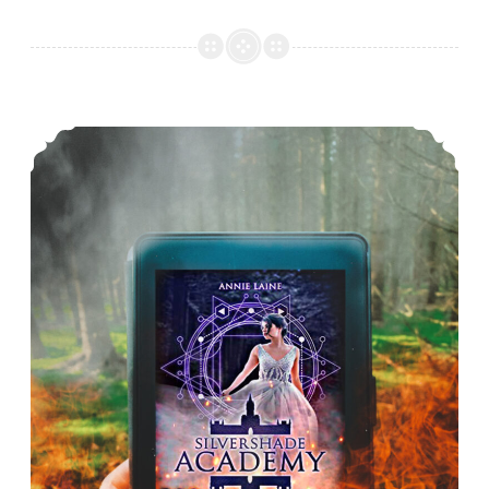
*Rezension* -> Silvershade Academy 1: Verborgenes Schicksal von Annie Laine