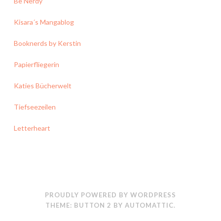
Be Nerdy
Kisara´s Mangablog
Booknerds by Kerstin
Papierfliegerin
Katies Bücherwelt
Tiefseezeilen
Letterheart
PROUDLY POWERED BY WORDPRESS
THEME: BUTTON 2 BY
AUTOMATTIC
.