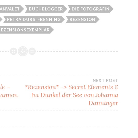
ANVALET
BUCHBLOGGER
DIE FOTOGRAFIN
PETRA DURST-BENNING
REZENSION
REZENSIONSEXEMPLAR
gation
NEXT POST
de –
*Rezension* -> Secret Elements 1:
Shannon
Im Dunkel der See von Johanna
Danninger