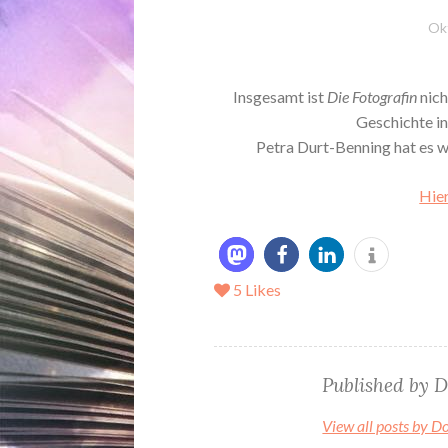
Ok
Insgesamt ist
Die Fotografin
nich
Geschichte in
Petra Durt-Benning hat es wi
Hier
5
Likes
Published by
D
View all posts by D