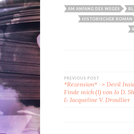
AM ANFANG DES WEGES
BL
HISTORISCHER ROMAN
Beitragsnavi
PREVIOUS POST
*Rezension* -> Devil Insi
Finde mich (1) von Jo D. 
& Jacqueline V. Droullier