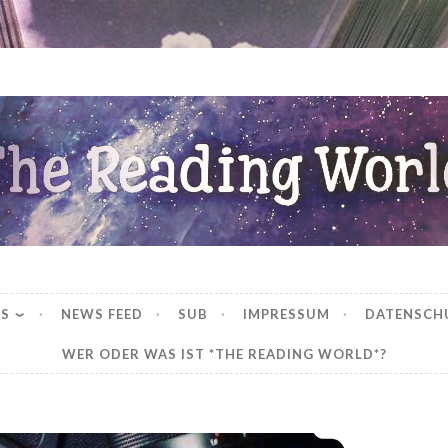
ng World
WS
NEWS FEED
SUB
IMPRESSUM
DATENSCH
WER ODER WAS IST *THE READING WORLD*?
*Rezension* – Die Fotografin – Am Anfang des Weges (1) von Petra Durst-Benning