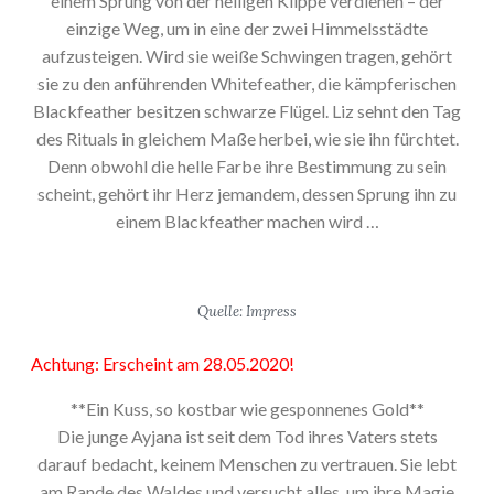
einem Sprung von der heiligen Klippe verdienen – der
einzige Weg, um in eine der zwei Himmelsstädte
aufzusteigen. Wird sie weiße Schwingen tragen, gehört
sie zu den anführenden Whitefeather, die kämpferischen
Blackfeather besitzen schwarze Flügel. Liz sehnt den Tag
des Rituals in gleichem Maße herbei, wie sie ihn fürchtet.
Denn obwohl die helle Farbe ihre Bestimmung zu sein
scheint, gehört ihr Herz jemandem, dessen Sprung ihn zu
einem Blackfeather machen wird …
Quelle: Impress
Achtung: Erscheint am 28.05.2020!
**Ein Kuss, so kostbar wie gesponnenes Gold**
Die junge Ayjana ist seit dem Tod ihres Vaters stets
darauf bedacht, keinem Menschen zu vertrauen. Sie lebt
am Rande des Waldes und versucht alles, um ihre Magie