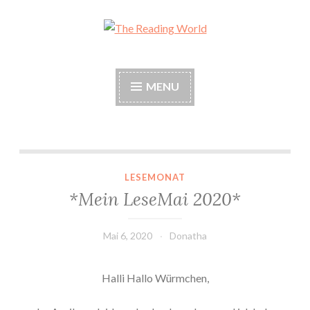
Skip
to
The Reading World
content
MENU
*Mein LeseMai 2020*
LESEMONAT
*Mein LeseMai 2020*
Mai 6, 2020
Donatha
Halli Hallo Würmchen,