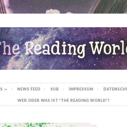
ng World
WS
NEWS FEED
SUB
IMPRESSUM
DATENSCH
WER ODER WAS IST *THE READING WORLD*?
*Mein LeseJuli 2021*