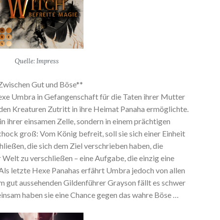
Quelle: Impress
Zwischen Gut und Böse**
Hexe Umbra in Gefangenschaft für die Taten ihrer Mutter
nden Kreaturen Zutritt in ihre Heimat Panaha ermöglichte.
in ihrer einsamen Zelle, sondern in einem prächtigen
hock groß: Vom König befreit, soll sie sich einer Einheit
ließen, die sich dem Ziel verschrieben haben, die
r Welt zu verschließen – eine Aufgabe, die einzig eine
ls letzte Hexe Panahas erfährt Umbra jedoch von allen
m gut aussehenden Gildenführer Grayson fällt es schwer
meinsam haben sie eine Chance gegen das wahre Böse …