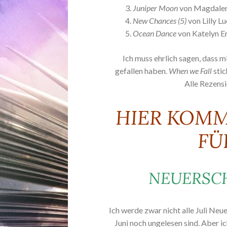
Juniper Moon
von Magdale
New Chances (5)
von Lilly L
Ocean Dance
von Katelyn E
Ich muss ehrlich sagen, dass mi
gefallen haben.
When we Fall
stic
Alle Rezensi
HIER KOM
FÜ
NEUERSCH
Ich werde zwar nicht alle Juli Neu
Juni noch ungelesen sind. Aber 