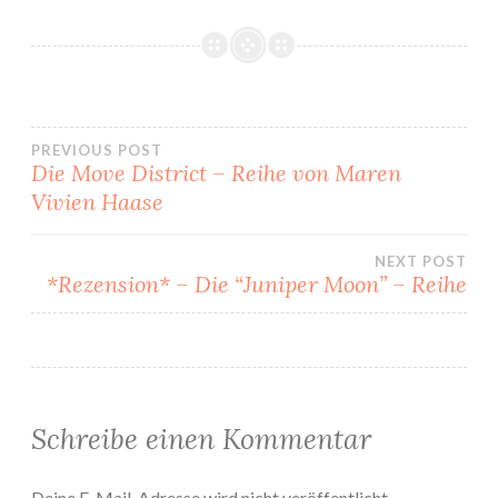
Beitragsnavigation
PREVIOUS POST
Die Move District – Reihe von Maren
Vivien Haase
NEXT POST
*Rezension* – Die “Juniper Moon” – Reihe
Schreibe einen Kommentar
Deine E-Mail-Adresse wird nicht veröffentlicht.