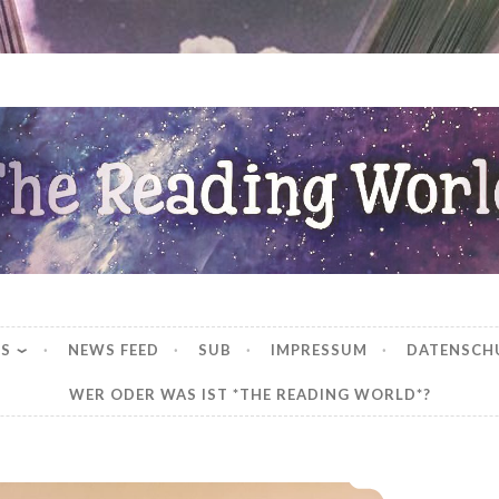
ng World
WS
NEWS FEED
SUB
IMPRESSUM
DATENSCH
WER ODER WAS IST *THE READING WORLD*?
*Unboxing -> Drachenweihnachtspost: Xorjum*