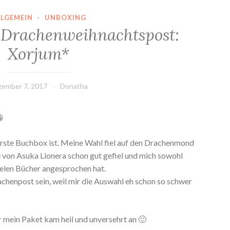
LLGEMEIN
·
UNBOXING
 Drachenweihnachtspost:
Xorjum*
zember 7, 2017
Donatha

erste Buchbox ist. Meine Wahl fiel auf den Drachenmond
n
von Asuka Lionera schon gut gefiel und mich sowohl
vielen Bücher angesprochen hat.
chenpost sein, weil mir die Auswahl eh schon so schwer
r mein Paket kam heil und unversehrt an 🙂