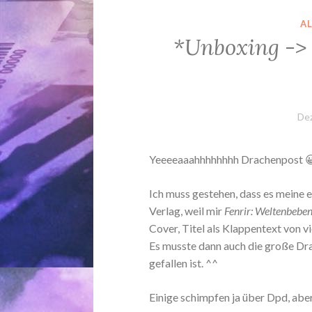
A
*Unboxing ->
De
Yeeeeaaahhhhhhhh Drachenpost 
Ich muss gestehen, dass es meine 
Verlag, weil mir
Fenrir: Weltenbebe
Cover, Titel als Klappentext von 
Es musste dann auch die große Dra
gefallen ist. ^^
Einige schimpfen ja über Dpd, abe